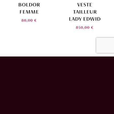
BOLDOR
VESTE
FEMME
TAILLEUR
LADY EDWID
80,00
€
850,00
€
JUPE CRAYON
BERET
LADY EDWID
VINTAGE
FRIDA KAHLO
250,00
€
BLEU
75,00
€
49,00
€